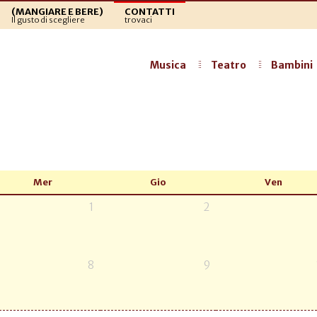
(MANGIARE E BERE)
CONTATTI
Il gusto di scegliere
trovaci
Musica
Teatro
Bambini
Mer
Gio
Ven
1
2
8
9