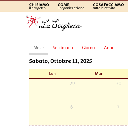
CHI SIAMO
COME
COSA FACCIAMO
il progetto
l'organizzazione
tutte le attività
Schede
Mese
(scheda
Settimana
Giorno
Anno
primarie
attiva)
Sabato, Ottobre 11, 2025
Lun
Mar
29
30
6
7