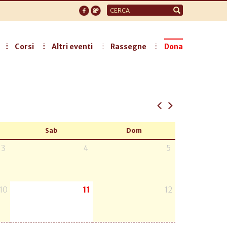
Form
di
ricerca
Corsi
Altri eventi
Rassegne
Dona
Sab
Dom
3
4
5
10
11
12