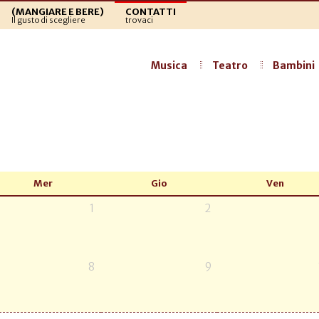
(MANGIARE E BERE)
CONTATTI
Il gusto di scegliere
trovaci
Musica
Teatro
Bambini
Mer
Gio
Ven
1
2
8
9