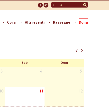
Form
di
ricerca
Corsi
Altri eventi
Rassegne
Dona
Sab
Dom
3
4
5
10
11
12