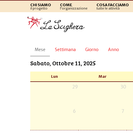
CHI SIAMO
COME
COSA FACCIAMO
il progetto
l'organizzazione
tutte le attività
Schede
Mese
(scheda
Settimana
Giorno
Anno
primarie
attiva)
Sabato, Ottobre 11, 2025
Lun
Mar
29
30
6
7