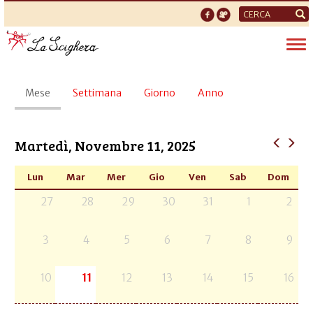
Form
di
Tog
ricerca
nav
Schede
Mese
(scheda
Settimana
Giorno
Anno
primarie
attiva)
Martedì, Novembre 11, 2025
Lun
Mar
Mer
Gio
Ven
Sab
Dom
27
28
29
30
31
1
2
3
4
5
6
7
8
9
10
11
12
13
14
15
16