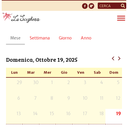
Form
di
Tog
ricerca
nav
Schede
Mese
(scheda
Settimana
Giorno
Anno
primarie
attiva)
Domenica, Ottobre 19, 2025
Lun
Mar
Mer
Gio
Ven
Sab
Dom
29
30
1
2
3
4
5
6
7
8
9
10
11
12
13
14
15
16
17
18
19