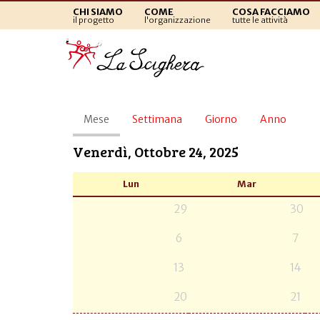
CHI SIAMO
COME
COSA FACCIAMO
il progetto
l'organizzazione
tutte le attività
Schede
Mese
(scheda
Settimana
Giorno
Anno
primarie
attiva)
Venerdì, Ottobre 24, 2025
Lun
Mar
29
30
6
7
13
14
20
21