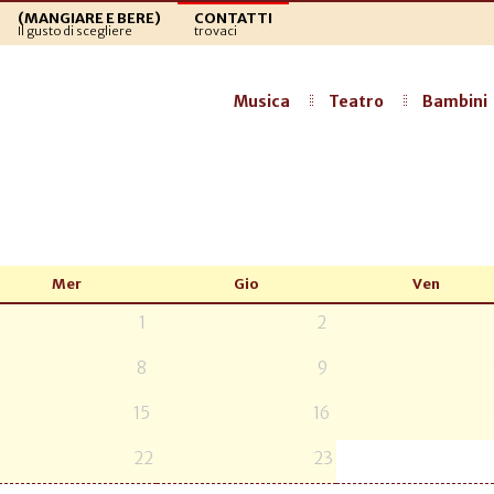
(MANGIARE E BERE)
CONTATTI
Il gusto di scegliere
trovaci
Musica
Teatro
Bambini
Mer
Gio
Ven
1
2
8
9
15
16
22
23