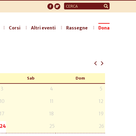
Form
di
ricerca
Corsi
Altri eventi
Rassegne
Dona
Sab
Dom
3
4
5
10
11
12
17
18
19
24
25
26