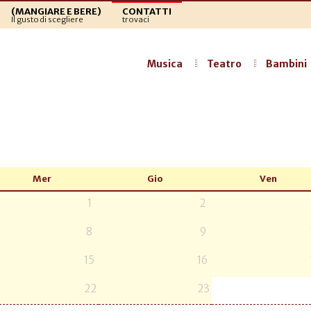
(MANGIARE E BERE)
CONTATTI
Il gusto di scegliere
trovaci
Musica
Teatro
Bambini
Mer
Gio
Ven
1
2
8
9
15
16
22
23