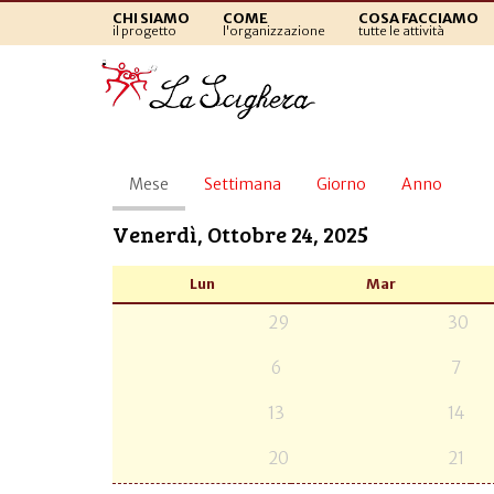
CHI SIAMO
COME
COSA FACCIAMO
il progetto
l'organizzazione
tutte le attività
Schede
Mese
(scheda
Settimana
Giorno
Anno
primarie
attiva)
Venerdì, Ottobre 24, 2025
Lun
Mar
29
30
6
7
13
14
20
21