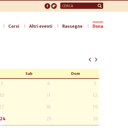
Form
di
ricerca
Corsi
Altri eventi
Rassegne
Dona
Sab
Dom
3
4
5
10
11
12
17
18
19
24
25
26