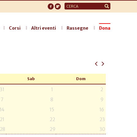
Form
di
ricerca
Corsi
Altri eventi
Rassegne
Dona
Sab
Dom
31
1
2
7
8
9
14
15
16
21
22
23
28
29
30