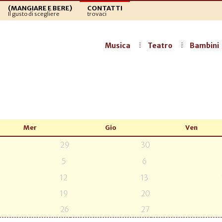
(MANGIARE E BERE)
CONTATTI
Il gusto di scegliere
trovaci
Musica
Teatro
Bambini
Mer
Gio
Ven
29
30
5
6
12
13
19
20
26
27