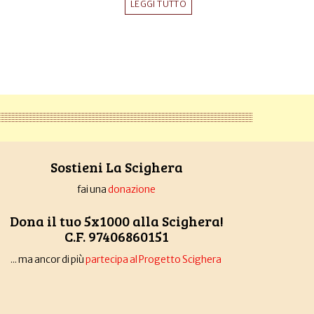
LEGGI TUTTO
Sostieni La Scighera
fai una
donazione
Dona il tuo 5x1000 alla Scighera!
C.F. 97406860151
... ma ancor di più
partecipa al Progetto Scighera