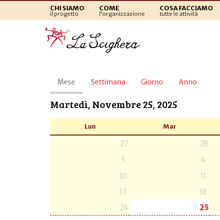
CHI SIAMO
COME
COSA FACCIAMO
il progetto
l'organizzazione
tutte le attività
Schede
Mese
(scheda
Settimana
Giorno
Anno
primarie
attiva)
Martedì, Novembre 25, 2025
Lun
Mar
27
28
3
4
10
11
17
18
24
25