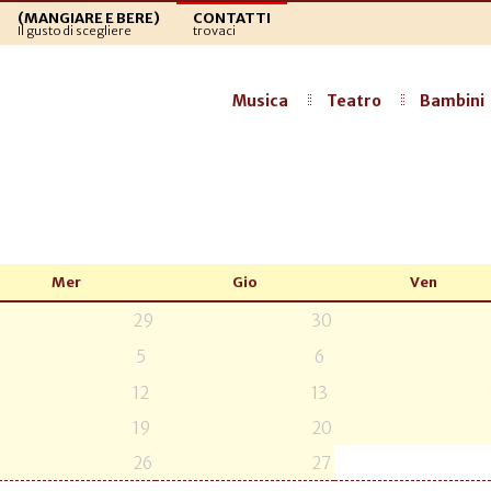
(MANGIARE E BERE)
CONTATTI
Il gusto di scegliere
trovaci
Musica
Teatro
Bambini
Mer
Gio
Ven
29
30
5
6
12
13
19
20
26
27