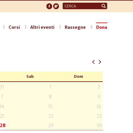
Form
di
ricerca
Corsi
Altri eventi
Rassegne
Dona
Sab
Dom
31
1
2
7
8
9
14
15
16
21
22
23
28
29
30