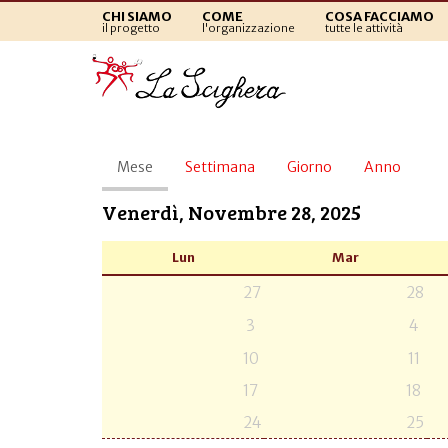
CHI SIAMO
COME
COSA FACCIAMO
il progetto
l'organizzazione
tutte le attività
Schede
Mese
(scheda
Settimana
Giorno
Anno
primarie
attiva)
Venerdì, Novembre 28, 2025
Lun
Mar
27
28
3
4
10
11
17
18
24
25