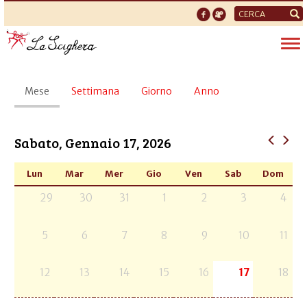
Form
di
Tog
ricerca
nav
Schede
Mese
(scheda
Settimana
Giorno
Anno
primarie
attiva)
Sabato, Gennaio 17, 2026
Lun
Mar
Mer
Gio
Ven
Sab
Dom
29
30
31
1
2
3
4
5
6
7
8
9
10
11
12
13
14
15
16
17
18