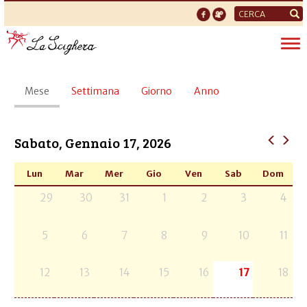
Form
di
Tog
ricerca
nav
Schede
Mese
(scheda
Settimana
Giorno
Anno
primarie
attiva)
Sabato, Gennaio 17, 2026
Lun
Mar
Mer
Gio
Ven
Sab
Dom
29
30
31
1
2
3
4
5
6
7
8
9
10
11
12
13
14
15
16
17
18