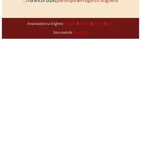
... ma ancor di più
partecipa al Progetto Scighera
Associazione La Scighera
copyleft
|
cookies
|
privacy
|
login
Sito creato da
Alekos.net