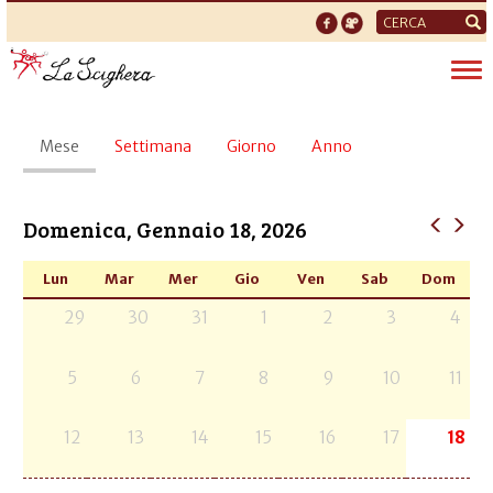
Form
di
Tog
ricerca
nav
Schede
Mese
(scheda
Settimana
Giorno
Anno
primarie
attiva)
Domenica, Gennaio 18, 2026
Lun
Mar
Mer
Gio
Ven
Sab
Dom
29
30
31
1
2
3
4
5
6
7
8
9
10
11
12
13
14
15
16
17
18