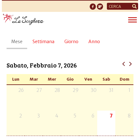
Form
di
Tog
ricerca
nav
Schede
Mese
(scheda
Settimana
Giorno
Anno
primarie
attiva)
Sabato, Febbraio 7, 2026
Lun
Mar
Mer
Gio
Ven
Sab
Dom
26
27
28
29
30
31
1
2
3
4
5
6
7
8