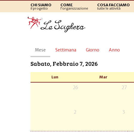
CHI SIAMO
COME
COSA FACCIAMO
il progetto
l'organizzazione
tutte le attività
Schede
Mese
(scheda
Settimana
Giorno
Anno
primarie
attiva)
Sabato, Febbraio 7, 2026
Lun
Mar
26
27
2
3