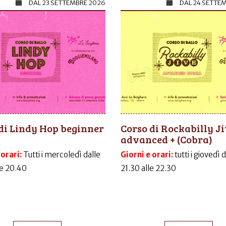
DAL
23 SETTEMBRE 2026
DAL
24 SETTE
di Lindy Hop beginner
Corso di Rockabilly J
advanced + (Cobra)
 orari:
Tutti i mercoledì dalle
Giorni e orari:
tutti i giovedì 
le 20.40
21.30 alle 22.30