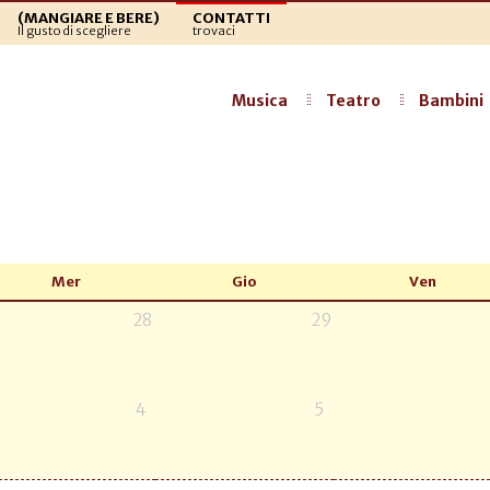
(MANGIARE E BERE)
CONTATTI
Il gusto di scegliere
trovaci
Musica
Teatro
Bambini
Mer
Gio
Ven
28
29
4
5