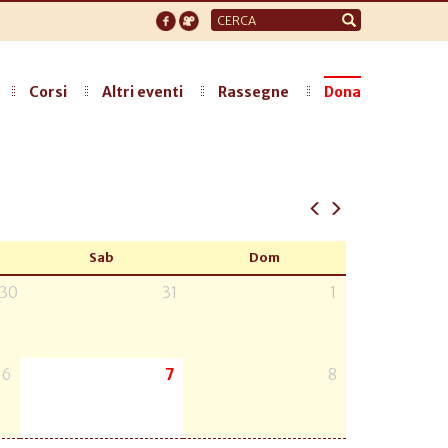
Form
di
ricerca
Corsi
Altri eventi
Rassegne
Dona
Sab
Dom
30
31
1
6
7
8