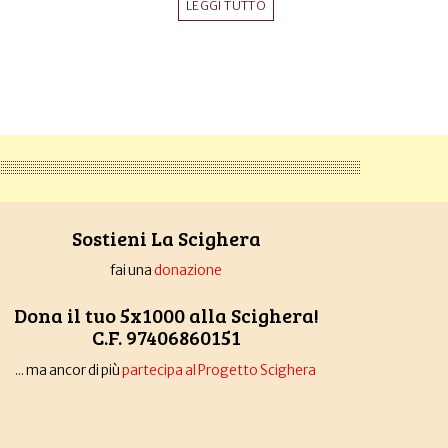
LEGGI TUTTO
Sostieni La Scighera
fai una
donazione
Dona il tuo 5x1000 alla Scighera!
C.F. 97406860151
... ma ancor di più
partecipa al Progetto Scighera