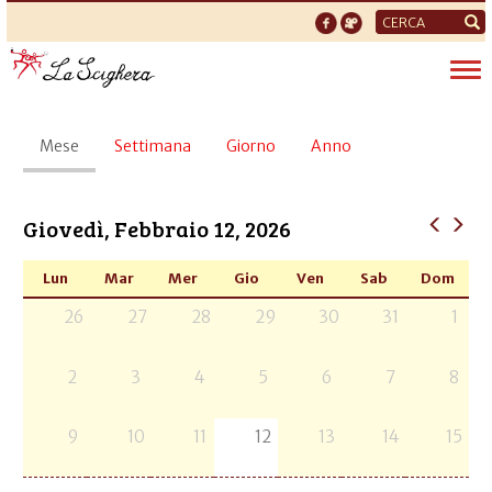
Form
di
Tog
ricerca
nav
Schede
Mese
(scheda
Settimana
Giorno
Anno
primarie
attiva)
Giovedì, Febbraio 12, 2026
Lun
Mar
Mer
Gio
Ven
Sab
Dom
26
27
28
29
30
31
1
2
3
4
5
6
7
8
9
10
11
12
13
14
15