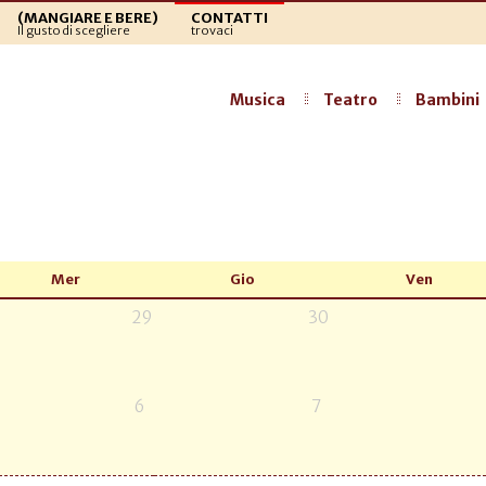
(MANGIARE E BERE)
CONTATTI
Il gusto di scegliere
trovaci
Musica
Teatro
Bambini
Mer
Gio
Ven
29
30
6
7