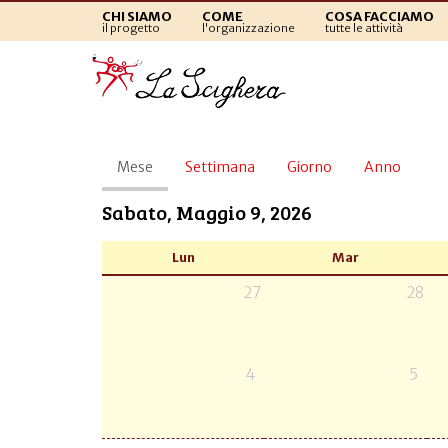
CHI SIAMO
COME
COSA FACCIAMO
il progetto
l'organizzazione
tutte le attività
Schede
Mese
(scheda
Settimana
Giorno
Anno
primarie
attiva)
Sabato, Maggio 9, 2026
Lun
Mar
27
28
4
5