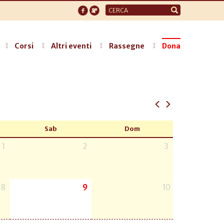
Form
di
ricerca
Corsi
Altri eventi
Rassegne
Dona
Sab
Dom
1
2
3
8
9
10