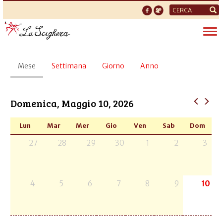
Form
di
Tog
ricerca
nav
Schede
Mese
(scheda
Settimana
Giorno
Anno
primarie
attiva)
Domenica, Maggio 10, 2026
Lun
Mar
Mer
Gio
Ven
Sab
Dom
27
28
29
30
1
2
3
4
5
6
7
8
9
10