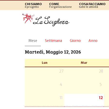
CHI SIAMO
COME
COSA FACCIAMO
il progetto
l'organizzazione
tutte le attività
Schede
Mese
(scheda
Settimana
Giorno
Anno
primarie
attiva)
Martedì, Maggio 12, 2026
Lun
Mar
27
28
4
5
11
12