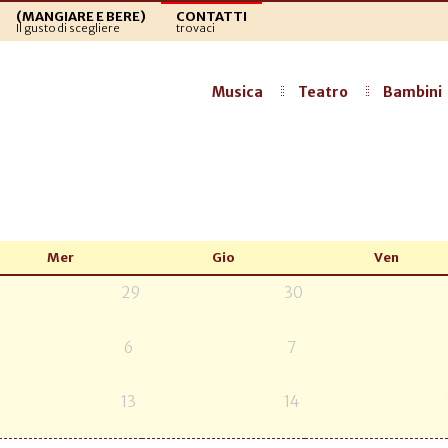
(MANGIARE E BERE)
CONTATTI
Il gusto di scegliere
trovaci
Musica
Teatro
Bambini
Mer
Gio
Ven
29
30
6
7
13
14