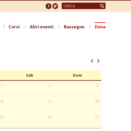
Form
di
ricerca
Corsi
Altri eventi
Rassegne
Dona
Sab
Dom
1
2
3
8
9
10
15
16
17