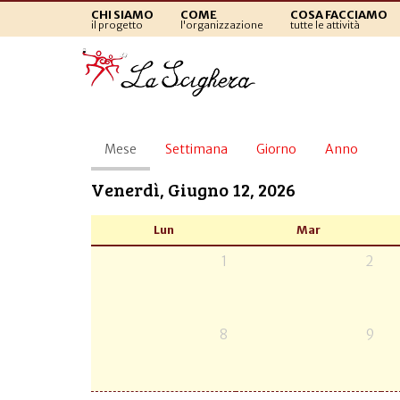
CHI SIAMO
COME
COSA FACCIAMO
il progetto
l'organizzazione
tutte le attività
Schede
Mese
(scheda
Settimana
Giorno
Anno
primarie
attiva)
Venerdì, Giugno 12, 2026
Lun
Mar
1
2
8
9