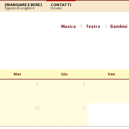
(MANGIARE E BERE)
CONTATTI
Il gusto di scegliere
trovaci
Musica
Teatro
Bambini
Mer
Gio
Ven
3
4
10
11