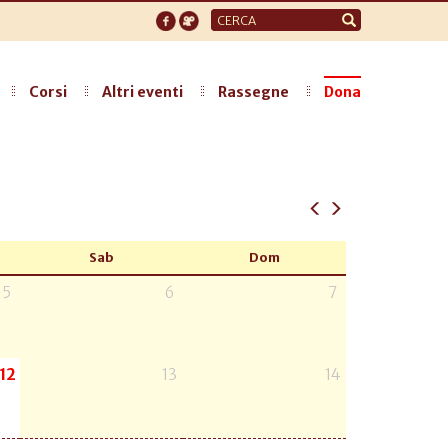
Form
di
ricerca
Corsi
Altri eventi
Rassegne
Dona
Sab
Dom
5
6
7
12
13
14