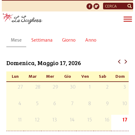
Form
di
Tog
ricerca
nav
Schede
Mese
(scheda
Settimana
Giorno
Anno
primarie
attiva)
Domenica, Maggio 17, 2026
Lun
Mar
Mer
Gio
Ven
Sab
Dom
27
28
29
30
1
2
3
4
5
6
7
8
9
10
11
12
13
14
15
16
17