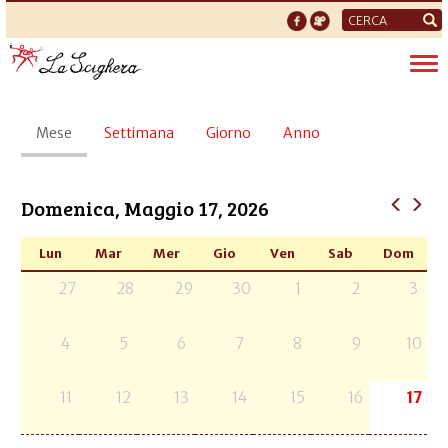
Form
di
Tog
ricerca
nav
Schede
Mese
(scheda
Settimana
Giorno
Anno
primarie
attiva)
Domenica, Maggio 17, 2026
Lun
Mar
Mer
Gio
Ven
Sab
Dom
27
28
29
30
1
2
3
4
5
6
7
8
9
10
11
12
13
14
15
16
17