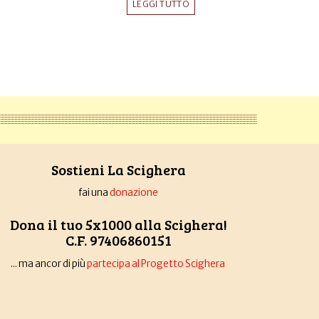
LEGGI TUTTO
Sostieni La Scighera
fai una
donazione
Dona il tuo 5x1000 alla Scighera!
C.F. 97406860151
... ma ancor di più
partecipa al Progetto Scighera