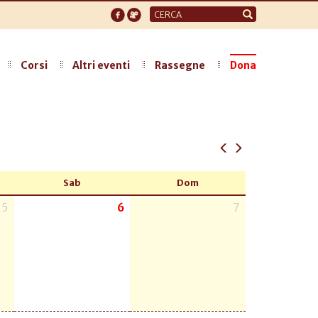
Form
di
ricerca
Corsi
Altri eventi
Rassegne
Dona
Sab
Dom
5
6
7