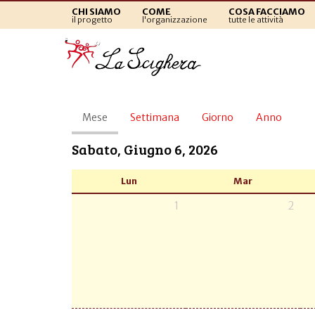
CHI SIAMO
COME
COSA FACCIAMO
il progetto
l'organizzazione
tutte le attività
Schede
Mese
(scheda
Settimana
Giorno
Anno
primarie
attiva)
Sabato, Giugno 6, 2026
Lun
Mar
1
2