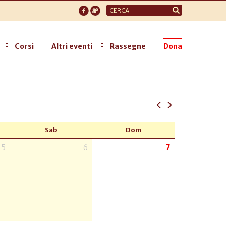
Form
di
ricerca
Corsi
Altri eventi
Rassegne
Dona
Sab
Dom
5
6
7