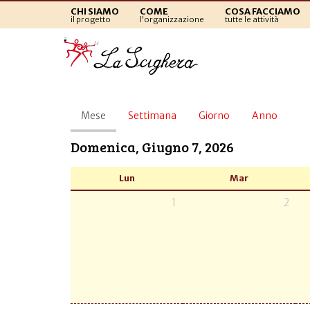
CHI SIAMO
COME
COSA FACCIAMO
il progetto
l'organizzazione
tutte le attività
Schede
Mese
(scheda
Settimana
Giorno
Anno
primarie
attiva)
Domenica, Giugno 7, 2026
Lun
Mar
1
2