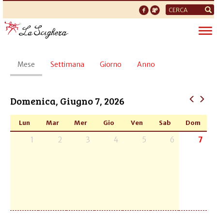
Form
di
Tog
ricerca
nav
Schede
Mese
(scheda
Settimana
Giorno
Anno
primarie
attiva)
Domenica, Giugno 7, 2026
Lun
Mar
Mer
Gio
Ven
Sab
Dom
1
2
3
4
5
6
7