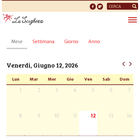
Form
di
Tog
ricerca
nav
Schede
Mese
(scheda
Settimana
Giorno
Anno
primarie
attiva)
Venerdì, Giugno 12, 2026
Lun
Mar
Mer
Gio
Ven
Sab
Dom
1
2
3
4
5
6
7
8
9
10
11
12
13
14