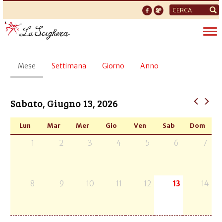
Form
di
Tog
ricerca
nav
Schede
Mese
(scheda
Settimana
Giorno
Anno
primarie
attiva)
Sabato, Giugno 13, 2026
Lun
Mar
Mer
Gio
Ven
Sab
Dom
1
2
3
4
5
6
7
8
9
10
11
12
13
14