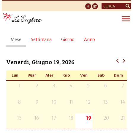
Form
di
Tog
ricerca
nav
Schede
Mese
(scheda
Settimana
Giorno
Anno
primarie
attiva)
Venerdì, Giugno 19, 2026
Lun
Mar
Mer
Gio
Ven
Sab
Dom
1
2
3
4
5
6
7
8
9
10
11
12
13
14
15
16
17
18
19
20
21