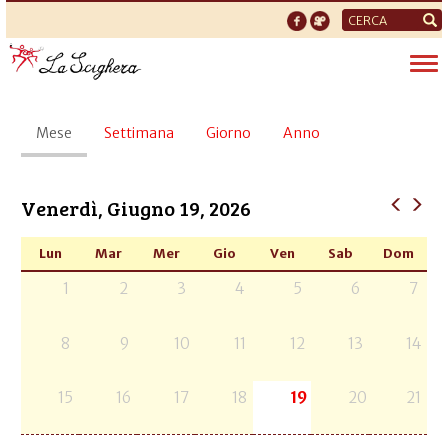
Form
di
Tog
ricerca
nav
Schede
Mese
(scheda
Settimana
Giorno
Anno
primarie
attiva)
Venerdì, Giugno 19, 2026
Lun
Mar
Mer
Gio
Ven
Sab
Dom
1
2
3
4
5
6
7
8
9
10
11
12
13
14
15
16
17
18
19
20
21