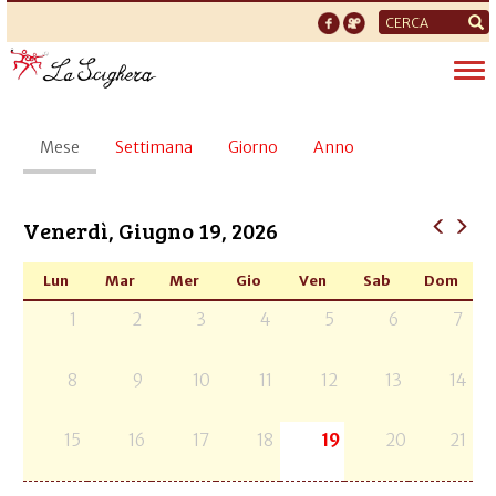
Form
di
Tog
ricerca
nav
Schede
Mese
(scheda
Settimana
Giorno
Anno
primarie
attiva)
Venerdì, Giugno 19, 2026
Lun
Mar
Mer
Gio
Ven
Sab
Dom
1
2
3
4
5
6
7
8
9
10
11
12
13
14
15
16
17
18
19
20
21