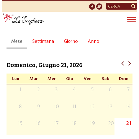
Form
di
Tog
ricerca
nav
Schede
Mese
(scheda
Settimana
Giorno
Anno
primarie
attiva)
Domenica, Giugno 21, 2026
Lun
Mar
Mer
Gio
Ven
Sab
Dom
1
2
3
4
5
6
7
8
9
10
11
12
13
14
15
16
17
18
19
20
21