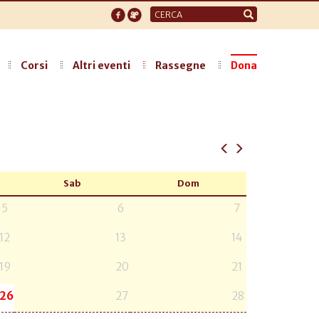
Form
di
ricerca
Corsi
Altri eventi
Rassegne
Dona
Sab
Dom
5
6
7
12
13
14
19
20
21
26
27
28