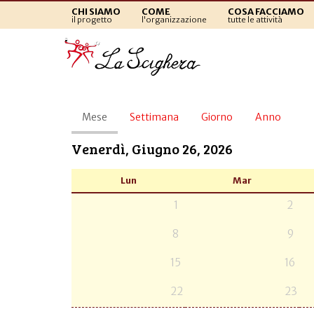
CHI SIAMO
COME
COSA FACCIAMO
il progetto
l'organizzazione
tutte le attività
Schede
Mese
(scheda
Settimana
Giorno
Anno
primarie
attiva)
Venerdì, Giugno 26, 2026
Lun
Mar
1
2
8
9
15
16
22
23