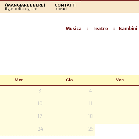
(MANGIARE E BERE)
CONTATTI
Il gusto di scegliere
trovaci
Musica
Teatro
Bambini
Mer
Gio
Ven
3
4
10
11
17
18
24
25