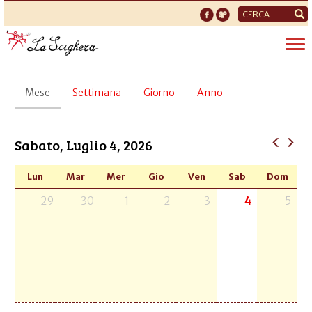
Form
di
Tog
ricerca
nav
Schede
Mese
(scheda
Settimana
Giorno
Anno
primarie
attiva)
Sabato, Luglio 4, 2026
Lun
Mar
Mer
Gio
Ven
Sab
Dom
29
30
1
2
3
4
5