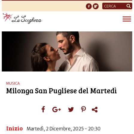
Form
di
Tog
ricerca
nav
MUSICA
Milonga San Pugliese del Martedì
Inizio
Martedì, 2 Dicembre, 2025 - 20:30