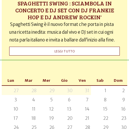
SPAGHETTI SWING : SCIAMBOLA IN
CONCERTO E DJ SET CON DJ FRANKIE
HOP E DJ ANDREW ROCKIN'
Spaghetti Swing è il nuovo format che porta in pista
una ricetta inedita: musica dal vivo e DJ set in cui ogni
nota parla italiano e invita a ballare dall’inizio alla fine.
LEGGI TUTTO
Lun
Mar
Mer
Gio
Ven
Sab
Dom
27
28
29
30
31
1
2
3
4
5
6
7
8
9
10
11
12
13
14
15
16
17
18
19
20
21
22
23
24
25
26
27
28
29
30