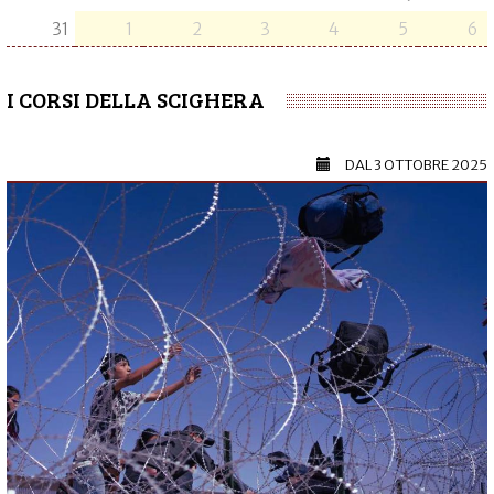
31
1
2
3
4
5
6
I CORSI DELLA SCIGHERA
DAL
3 OTTOBRE 2025