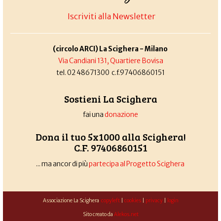
Iscriviti alla Newsletter
(circolo ARCI) La Scighera - Milano
Via Candiani 131, Quartiere Bovisa
tel. 02 48671300 c.f.97406860151
Sostieni La Scighera
fai una
donazione
Dona il tuo 5x1000 alla Scighera!
C.F. 97406860151
... ma ancor di più
partecipa al Progetto Scighera
Associazione La Scighera
copyleft
|
cookies
|
privacy
|
login
Sito creato da
Alekos.net