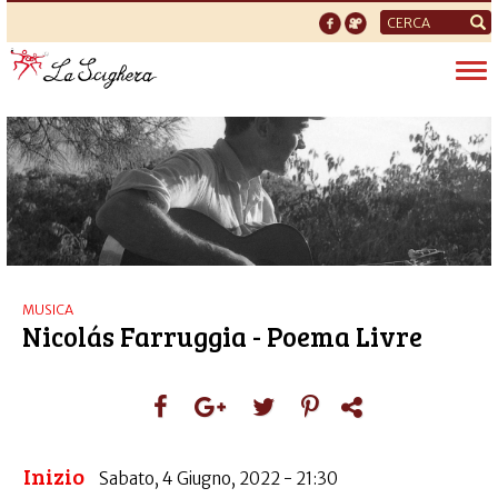
Form
di
Tog
ricerca
nav
MUSICA
Nicolás Farruggia - Poema Livre
Inizio
Sabato, 4 Giugno, 2022 - 21:30