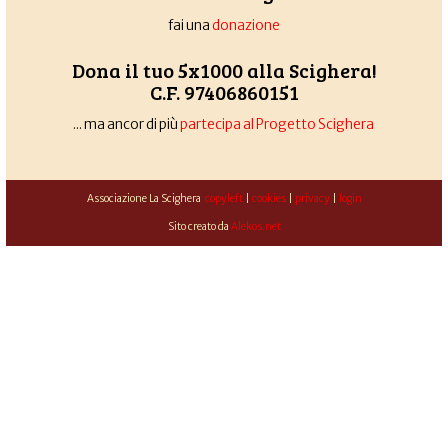
fai una
donazione
Dona il tuo 5x1000 alla Scighera!
C.F. 97406860151
... ma ancor di più
partecipa al Progetto Scighera
Associazione La Scighera
copyleft
|
cookies
|
privacy
|
login
Sito creato da
Alekos.net