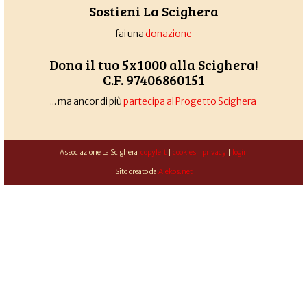
Sostieni La Scighera
fai una
donazione
Dona il tuo 5x1000 alla Scighera!
C.F. 97406860151
... ma ancor di più
partecipa al Progetto Scighera
Associazione La Scighera
copyleft
|
cookies
|
privacy
|
login
Sito creato da
Alekos.net