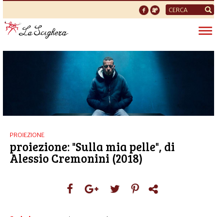
Form
di
Tog
ricerca
nav
PROIEZIONE
proiezione: "Sulla mia pelle", di
Alessio Cremonini (2018)