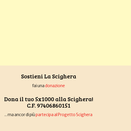
Sostieni La Scighera
fai una
donazione
Dona il tuo 5x1000 alla Scighera!
C.F. 97406860151
... ma ancor di più
partecipa al Progetto Scighera