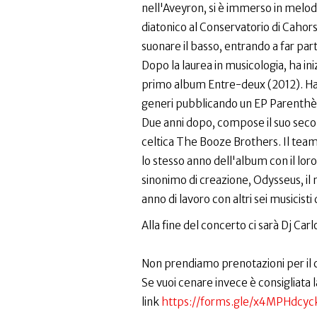
nell'Aveyron, si è immerso in melodi
diatonico al Conservatorio di Cahors 
suonare il basso, entrando a far par
Dopo la laurea in musicologia, ha in
primo album Entre-deux (2012). Ha g
generi pubblicando un EP Parenthèse
Due anni dopo, compose il suo secon
celtica The Booze Brothers. Il te
lo stesso anno dell'album con il loro
sinonimo di creazione, Odysseus, il 
anno di lavoro con altri sei musicisti 
Alla fine del concerto ci sarà Dj Carl
Non prendiamo prenotazioni per il c
Se vuoi cenare invece è consigliata 
link
https://forms.gle/x4MPHdcy