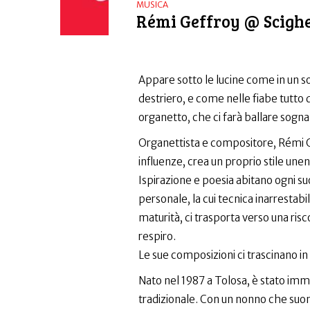
MUSICA
Rémi Geffroy @ Scigh
Appare sotto le lucine come in un s
destriero, e come nelle fiabe tutto d
organetto, che ci farà ballare sogn
Organettista e compositore, Rémi Gef
influenze, crea un proprio stile unen
​Ispirazione e poesia abitano ogni s
personale, la cui tecnica inarrestabil
maturità, ci trasporta verso una ris
respiro.
Le sue composizioni ci trascinano i
Nato nel 1987 a Tolosa, è stato imm
tradizionale. Con un nonno che suo