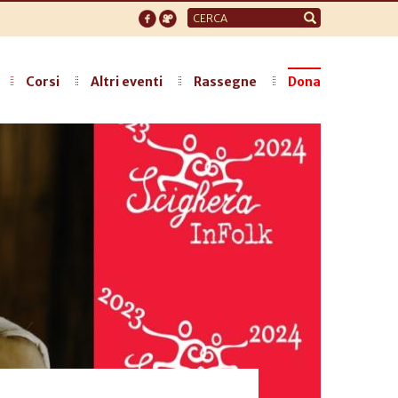
Form
di
ricerca
Corsi
Altri eventi
Rassegne
Dona