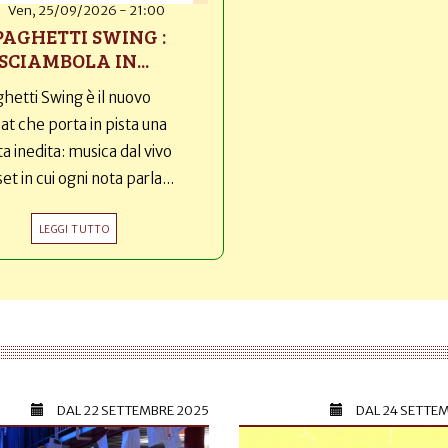
Ven, 25/09/2026 - 21:00
PAGHETTI SWING :
SCIAMBOLA IN...
hetti Swing è il nuovo
t che porta in pista una
ta inedita: musica dal vivo
set in cui ogni nota parla...
LEGGI TUTTO
DAL
22 SETTEMBRE 2025
DAL
24 SETTE