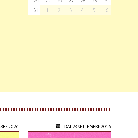
24
25
26
27
28
29
30
31
1
2
3
4
5
6
MBRE 2026
DAL
23 SETTEMBRE 2026