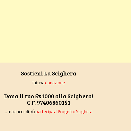
Sostieni La Scighera
fai una
donazione
Dona il tuo 5x1000 alla Scighera!
C.F. 97406860151
... ma ancor di più
partecipa al Progetto Scighera