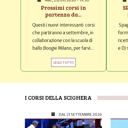
Mer, 23/09/2026 - 19:30
Prossimi corsi in
S
partenza da...
Questi i nuovi interessanti corsi
Spag
che partiranno a settembre, in
forma
collaborazione con la scuola di
ricet
ballo Boogie Milano, per farvi...
e DJ 
LEGGI TUTTO
I CORSI DELLA SCIGHERA
DAL
21 SETTEMBRE 2026