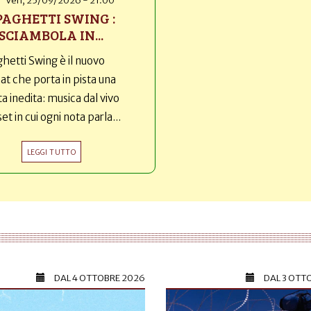
Ven, 25/09/2026 - 21:00
PAGHETTI SWING :
SCIAMBOLA IN...
hetti Swing è il nuovo
t che porta in pista una
ta inedita: musica dal vivo
set in cui ogni nota parla...
LEGGI TUTTO
DAL
4 OTTOBRE 2026
DAL
3 OTT