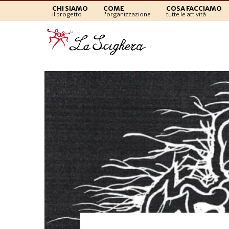
CHI SIAMO
COME
COSA FACCIAMO
il progetto
l'organizzazione
tutte le attività