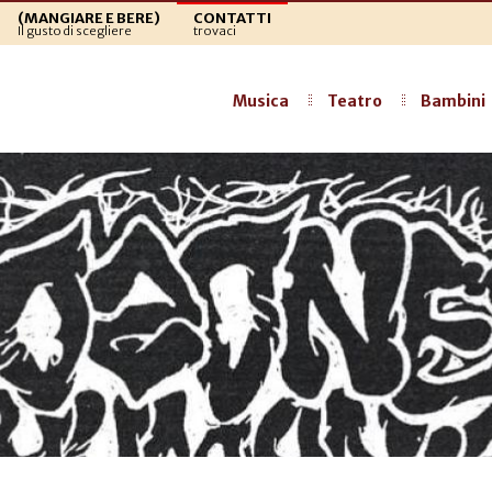
(MANGIARE E BERE)
CONTATTI
Il gusto di scegliere
trovaci
Musica
Teatro
Bambini