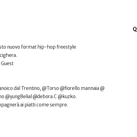
Q
esto nuovo format hip-hop freestyle
cighera.
l Guest
noico dal Trentino, @Torso @fiorello mannaia @
ano @yungBelial @debora.C @kuzko.
ompagnerà ai piatti come sempre.