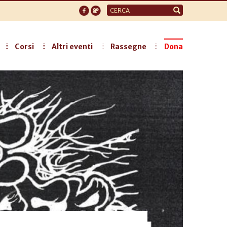
Form
di
ricerca
Corsi
Altri eventi
Rassegne
Dona