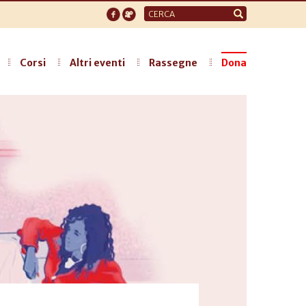
Form
di
ricerca
Corsi
Altri eventi
Rassegne
Dona