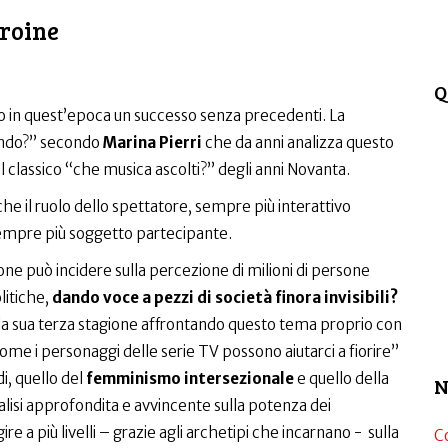
eroine
Q
do in quest’epoca un successo senza precedenti. La
ando?” secondo
Marina Pierri
che da anni analizza questo
 classico “che musica ascolti?” degli anni Novanta.
e il ruolo dello spettatore, sempre più interattivo
 sempre più soggetto partecipante.
ne può incidere sulla percezione di milioni di persone
olitiche,
dando voce a pezzi di società finora invisibili?
 la sua terza stagione affrontando questo tema proprio con
Come i personaggi delle serie TV possono aiutarci a fiorire”
i, quello del
femminismo intersezionale
e quello della
N
lisi approfondita e avvincente sulla potenza dei
ire a più livelli – grazie agli archetipi che incarnano - sulla
C