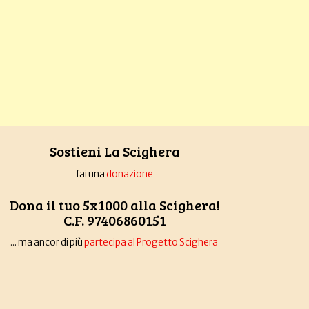
Sostieni La Scighera
fai una
donazione
Dona il tuo 5x1000 alla Scighera!
C.F. 97406860151
... ma ancor di più
partecipa al Progetto Scighera