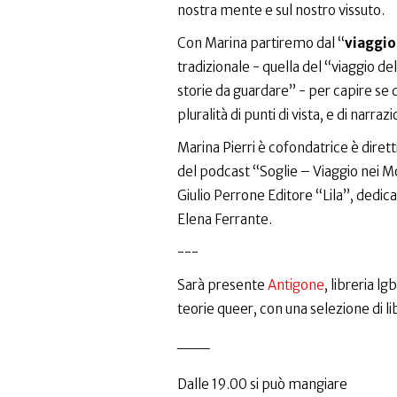
nostra mente e sul nostro vissuto.
Con Marina partiremo dal “
viaggio
tradizionale - quella del “viaggio d
storie da guardare” - per capire se 
pluralità di punti di vista, e di narrazi
Marina Pierri è cofondatrice è direttr
del podcast “Soglie – Viaggio nei M
Giulio Perrone Editore “Lila”, dedica
Elena Ferrante.
---
Sarà presente
Antigone
, libreria l
teorie queer, con una selezione di li
___
Dalle 19.00 si può mangiare