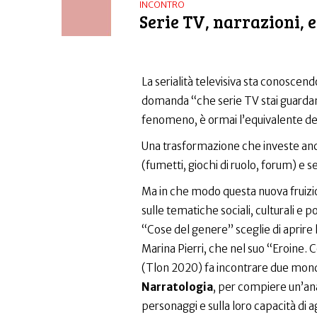
INCONTRO
Serie TV, narrazioni, 
La serialità televisiva sta conoscen
domanda “che serie TV stai guard
fenomeno, è ormai l’equivalente del
Una trasformazione che investe anch
(fumetti, giochi di ruolo, forum) e
Ma in che modo questa nuova fruizio
sulle tematiche sociali, culturali e p
“Cose del genere” sceglie di aprire
Marina Pierri, che nel suo “Eroine. 
(Tlon 2020) fa incontrare due mond
Narratologia
, per compiere un’ana
personaggi e sulla loro capacità di ag