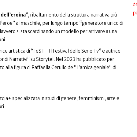
de
p
 dell’eroina
”, ribaltamento della struttura narrativa più
ell’eroe” al maschile, per lungo tempo “generatore unico di
davvero si sta scardinando un modello per arrivare a una
oni.
ice artistica di “FeST - Il Festival delle Serie Tv” e autrice
ondi Narrativi” su Storytel. Nel 2023 ha pubblicato per
to alla figura di Raffaella Cerullo de “L’amica geniale” di
gbtqia+ specializzata in studi di genere, femminismi, arte e
bri