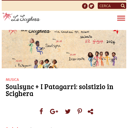
Form
di
Tog
ricerca
nav
MUSICA
Soulsync + I Patagarri: solstizio in
Scighera