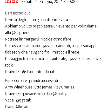
Inizio
Sabato, 22 Giugno, 2024 - 20:00
Beh eccoci quà!
In vista degli ultimi giorni di primavera
Abbiamo voluto organizzare un evento per voi insieme
alla @scighera
Potrete immergervi in calde atmosfere
In mezzo a cantautori, jazzisti, cantanti, tra personaggi
fiabeschi che navigano fra il mistico e il reale.
Un viaggio tra la musica cantautorale, il jazz e l’alternative
rock
Insieme a @disorienteofficial
Ripercorrere i grandi successi di
Amy Winehouse, Etta James, Ray Charles
Insieme al giovanissimo duo @soulsync
Voce : @agatab
Piano:@kevin