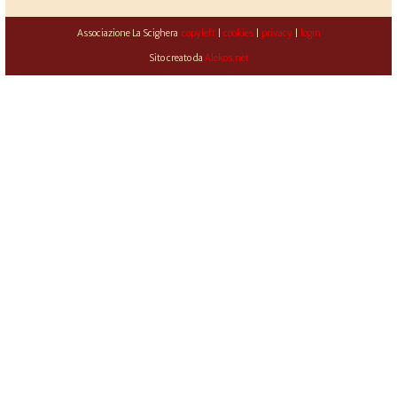
Associazione La Scighera
copyleft
|
cookies
|
privacy
|
login
Sito creato da
Alekos.net