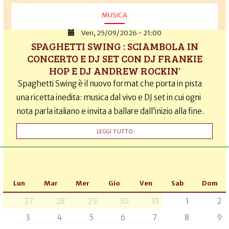
MUSICA
Ven, 25/09/2026 - 21:00
SPAGHETTI SWING : SCIAMBOLA IN
CONCERTO E DJ SET CON DJ FRANKIE
HOP E DJ ANDREW ROCKIN'
Spaghetti Swing è il nuovo format che porta in pista
una ricetta inedita: musica dal vivo e DJ set in cui ogni
nota parla italiano e invita a ballare dall’inizio alla fine.
LEGGI TUTTO
Lun
Mar
Mer
Gio
Ven
Sab
Dom
27
28
29
30
31
1
2
3
4
5
6
7
8
9