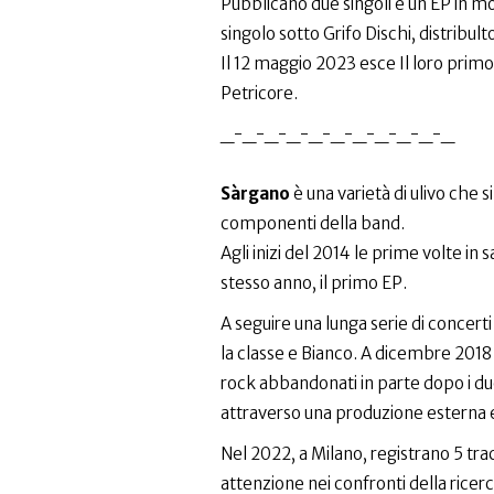
Pubblicano due singoli e un EP in m
singolo sotto Grifo Dischi, distribulto
Il 12 maggio 2023 esce Il loro prim
Petricore.
_-_-_-_-_-_-_-_-_-_-_
Sàrgano
è una varietà di ulivo che 
componenti della band.
Agli inizi del 2014 le prime volte in
stesso anno, il primo EP.
A seguire una lunga serie di concerti
la classe e Bianco. A dicembre 2018 
rock abbandonati in parte dopo i du
attraverso una produzione esterna e 
Nel 2022, a Milano, registrano 5 tracc
attenzione nei confronti della ricerc