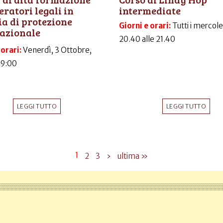
eratori legali in
intermediate
a di protezione
Giorni e orari:
Tutti i mercole
azionale
20.40 alle 21.40
 orari:
Venerdì, 3 Ottobre,
09:00
LEGGI TUTTO
LEGGI TUTTO
1
2
3
›
ultima »