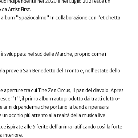
odo indipendente nel 2020 e nel Luglio 2021 esce un
 da Artist First.
o album "Spaziocalmo" In collaborazione con l'etichetta
si è sviluppata nel sud delle Marche, proprio come i
 sala prove a San Benedetto del Tronto e, nell'estate dello
 e aperture tra cui The Zen Circus, Il pan del diavolo, Apres
esce “T”, il primo album autoprodotto dai tratti elettro-
e anni di pandemia che portano la band a ripensarsi
un occhio più attento alla realtà della musica live.
e ispirate alle 5 ferite dell’anima ratificando così la forte
a interiore.