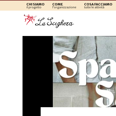
CHI SIAMO
COME
COSA FACCIAMO
il progetto
l'organizzazione
tutte le attività