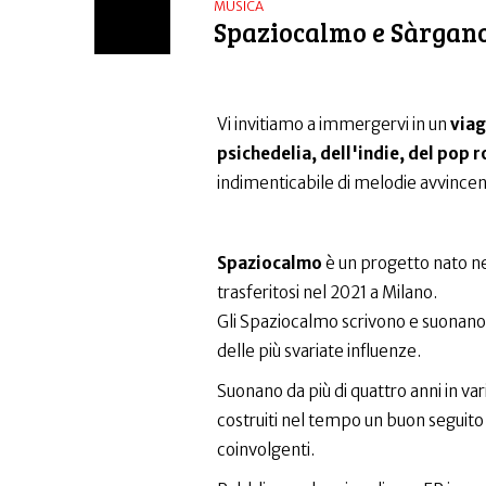
MUSICA
Spaziocalmo e Sàrgano
Vi invitiamo a immergervi in un
viag
psichedelia, dell'indie, del pop r
indimenticabile di melodie avvincent
Spaziocalmo
è un progetto nato ne
trasferitosi nel 2021 a Milano.
Gli Spaziocalmo scrivono e suonano pe
delle più svariate influenze.
Suonano da più di quattro anni in vari
costruiti nel tempo un buon seguito
coinvolgenti.