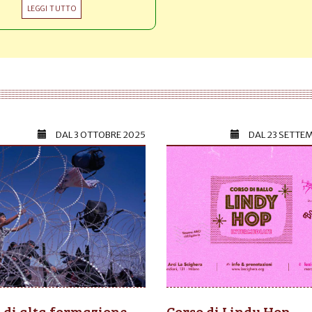
LEGGI TUTTO
DAL
3 OTTOBRE 2025
DAL
23 SETTE
 di alta formazione
Corso di Lindy Hop