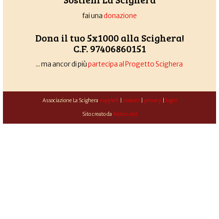
fai una
donazione
Dona il tuo 5x1000 alla Scighera!
C.F. 97406860151
... ma ancor di più
partecipa al Progetto Scighera
Associazione La Scighera
copyleft
|
cookies
|
privacy
|
login
Sito creato da
Alekos.net