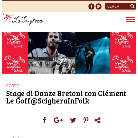
Form
di
Tog
ricerca
nav
CORSO
Stage di Danze Bretoni con Clément
Le Goff@ScigheraInFolk