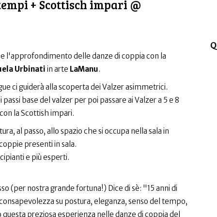
 tempi + Scottisch impari @
Q
 l'approfondimento delle danze di coppia con la
ela Urbinati
in arte
LaManu
.
ue ci guiderà alla scoperta dei Valzer asimmetrici.
 passi base del valzer per poi passare ai Valzer a 5 e 8
 con la Scottish impari.
a, al passo, allo spazio che si occupa nella sala in
 coppie presenti in sala.
cipianti e più esperti.
o (per nostra grande fortuna!) Dice di sè: "15 anni di
consapevolezza su postura, eleganza, senso del tempo,
o questa preziosa esperienza nelle danze di coppia del