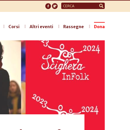
Form
di
ricerca
Corsi
Altri eventi
Rassegne
Dona