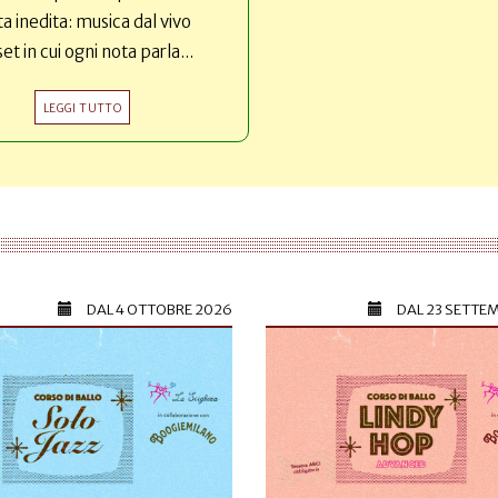
ta inedita: musica dal vivo
set in cui ogni nota parla...
LEGGI TUTTO
DAL
4 OTTOBRE 2026
DAL
23 SETTE