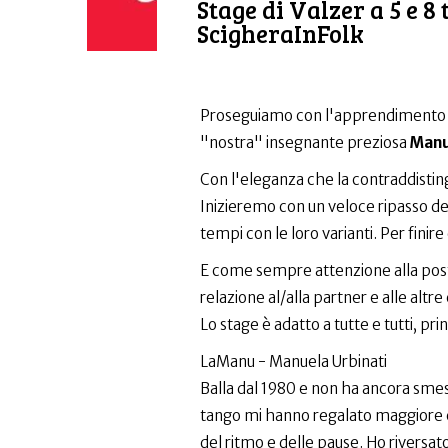
Stage di Valzer a 5 e 8
ScigheraInFolk
Proseguiamo con l'apprendimento e
"nostra" insegnante preziosa
Manu
Con l'eleganza che la contraddisting
Inizieremo con un veloce ripasso dei
tempi con le loro varianti. Per finire
E come sempre attenzione alla postur
relazione al/alla partner e alle altre
Lo stage è adatto a tutte e tutti, prin
LaManu - Manuela Urbinati
Balla dal 1980 e non ha ancora smess
tango mi hanno regalato maggiore 
del ritmo e delle pause. Ho riversat