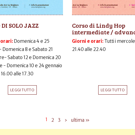
 DI SOLO JAZZ
Corso di Lindy Hop
intermediate / advan
 orari:
Domenica 4 e 25
Giorni e orari:
Tutti i mercole
- Domenica 8 e Sabato 21
21.40 alle 22.40
e- Sabato 12 e Domenica 20
e - Domenica 10 e 24 gennaio
 16.00 alle 17.30
LEGGI TUTTO
LEGGI TUTTO
1
2
3
›
ultima »