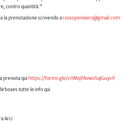
e, contro quantità."
ia la prenotazione scrivendo a
rossopensiero@gmail.com
na prenota qui
https://forms.gle/cHMqPAvwoSqiGuyv9
irboxes tutte le info qui
a Arci