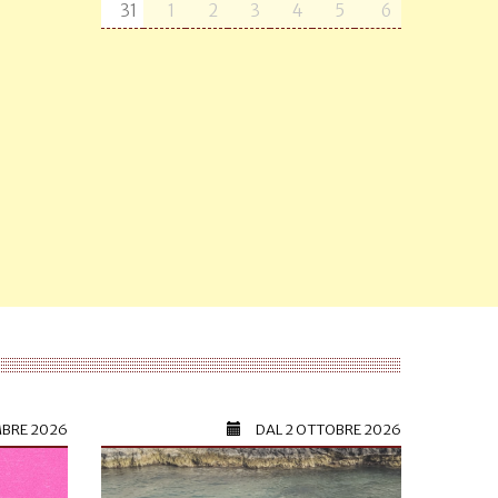
31
1
2
3
4
5
6
MBRE 2026
DAL
2 OTTOBRE 2026