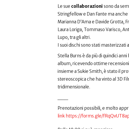
Le sue
collaborazioni
sono da se
Stringfellow e Dan Fante ma anche 
Marianna D'Ama e Davide Grotta, Fr
Laura Loriga, Tommaso Varisco, Anth
Lupo, tra gli altri.
I suoi dischi sono stati masterizzat
Stella Burns è da più di quindici ann
album, ricevendo ottime recensioni in
insieme a Sukie Smith, è stato il pro
stereoscopica che ha vinto al 3D Fil
tridimensionale.
___
Prenotazioni possibili, e molto app
link https://forms.gle/fRqQvUT8a