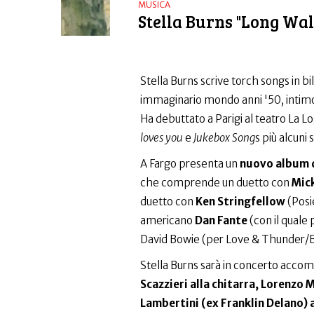
MUSICA
Stella Burns "Long Wal
Stella Burns scrive torch songs in bi
immaginario mondo anni '50, intimo
Ha debuttato a Parigi al teatro La
loves you
e
Jukebox Song
s più alcuni s
A Fargo presenta un
nuovo album d
che comprende un duetto con
Mick
duetto con
Ken Stringfellow
(Posie
americano
Dan Fante
(con il quale 
David Bowie (per Love & Thunder/
Stella Burns sarà in concerto acco
Scazzieri alla chitarra, Lorenzo 
Lambertini (ex Franklin Delano) a