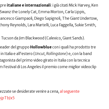
mpre
italiane e internazionali
: i già citati Mick Harvey, Ken
Swanz the Lonely Cat, Emma Morton, Carla Lippis,
ancesco Giampaoli, Diego Sapignoli, The Giant Undertow,
ony Reynolds, Lara Martelli, Luca Faggella, Sukie Smith,
i a Tucson da Jim Blackwood (Calexico, Giant Sands).
i leader del gruppo
Hollowblue
con i quali ha prodotto tre
 Italia e all'estero (
Uncut
,
Rollingstone
) e, con la band
tagonista del primo video girato in Italia con la tecnica
m Festival di Los Angeles il premio come miglior videoclip
rezzate se desiderate venire a cena,
al seguente
pjpTbJx5