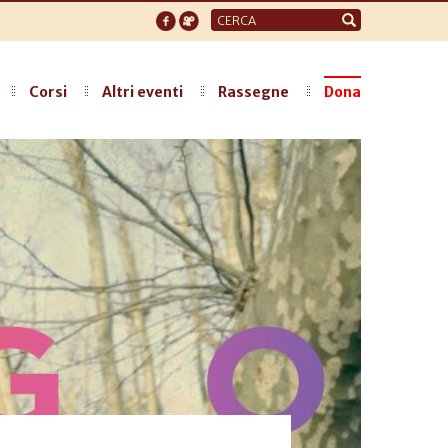
Form
di
ricerca
Corsi
Altri eventi
Rassegne
Dona