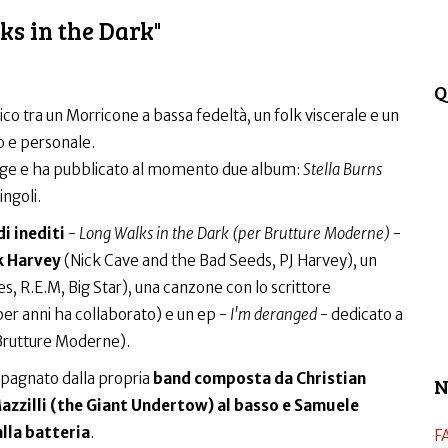
ks in the Dark"
Q
lico tra un Morricone a bassa fedeltà, un folk viscerale e un
 e personale.
 Loge e ha pubblicato al momento due album:
Stella Burns
ingoli.
i inediti
-
Long Walks in the Dark (per Brutture Moderne)
-
 Harvey
(Nick Cave and the Bad Seeds, PJ Harvey), un
s, R.E.M, Big Star), una canzone con lo scrittore
per anni ha collaborato) e un ep -
I'm deranged
- dedicato a
Brutture Moderne).
mpagnato dalla propria
band composta da Christian
N
Mazzilli (the Giant Undertow) al basso e Samuele
lla batteria
.
F