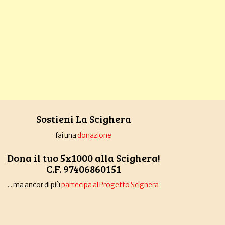
Sostieni La Scighera
fai una
donazione
Dona il tuo 5x1000 alla Scighera!
C.F. 97406860151
... ma ancor di più
partecipa al Progetto Scighera