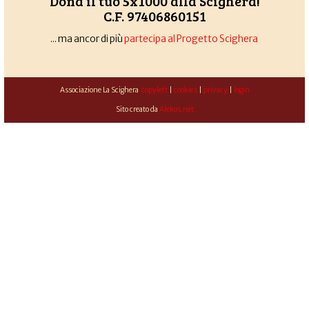
Dona il tuo 5x1000 alla Scighera!
C.F. 97406860151
... ma ancor di più
partecipa al Progetto Scighera
Associazione La Scighera
copyleft
|
cookies
|
privacy
|
login
Sito creato da
Alekos.net