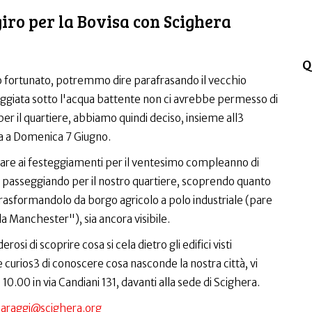
giro per la Bovisa con Scighera
Q
ortunato, potremmo dire parafrasando il vecchio
eggiata sotto l'acqua battente non ci avrebbe permesso di
per il quartiere, abbiamo quindi deciso, insieme all3
la a Domenica 7 Giugno.
are ai festeggiamenti per il ventesimo compleanno di
passeggiando per il nostro quartiere, scoprendo quanto
 trasformandolo da borgo agricolo a polo industriale (pare
la Manchester"), sia ancora visibile.
rosi di scoprire cosa si cela dietro gli edifici visti
urios3 di conoscere cosa nasconde la nostra città, vi
.00 in via Candiani 131, davanti alla sede di Scighera.
paraggi@scighera.org