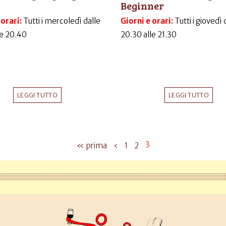
Beginner
 orari:
Tutti i mercoledì dalle
Giorni e orari:
Tutti i giovedì 
le 20.40
20.30 alle 21.30
LEGGI TUTTO
LEGGI TUTTO
3
« prima
‹
1
2