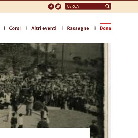
Form
di
ricerca
Corsi
Altri eventi
Rassegne
Dona