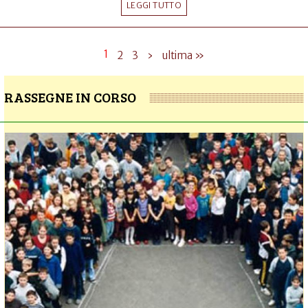
LEGGI TUTTO
1
2
3
›
ultima »
RASSEGNE IN CORSO