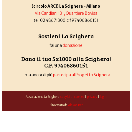
(circolo ARCI) La Scighera - Milano
Via Candiani 131, Quartiere Bovisa
tel. 02 48671300 c.f.97406860151
Sostieni La Scighera
fai una
donazione
Dona il tuo 5x1000 alla Scighera!
C.F. 97406860151
... ma ancor di più
partecipa al Progetto Scighera
Associazione La Scighera
copyleft
|
cookies
|
privacy
|
login
Sito creato da
Alekos.net