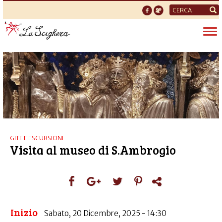
Form
di
Tog
ricerca
nav
GITE E ESCURSIONI
Visita al museo di S.Ambrogio
Inizio
Sabato, 20 Dicembre, 2025 - 14:30