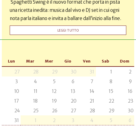
Spaghetti Swing è il nuovo format che porta in pista
una ricetta inedita: musica dal vivo e DJ set in cui ogni
nota parla italiano e invita a ballare dall’inizio alla fine.
LEGGI TUTTO
Lun
Mar
Mer
Gio
Ven
Sab
Dom
27
28
29
30
31
1
2
3
4
5
6
7
8
9
10
11
12
13
14
15
16
17
18
19
20
21
22
23
24
25
26
27
28
29
30
31
1
2
3
4
5
6