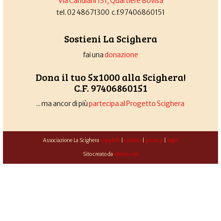
Via Candiani 131, Quartiere Bovisa
tel. 02 48671300 c.f.97406860151
Sostieni La Scighera
fai una
donazione
Dona il tuo 5x1000 alla Scighera!
C.F. 97406860151
... ma ancor di più
partecipa al Progetto Scighera
Associazione La Scighera
copyleft
|
cookies
|
privacy
|
login
Sito creato da
Alekos.net