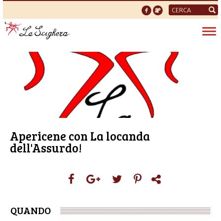
Form
di
Tog
ricerca
nav
Apericene con La locanda
dell'Assurdo!
QUANDO