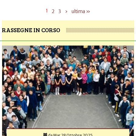
1
2
3
›
ultima »
RASSEGNE IN CORSO
da
Mar 28 Ottobre 2025