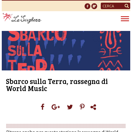
Form
di
Tog
ricerca
nav
Sbarco sulla Terra, rassegna di
World Music