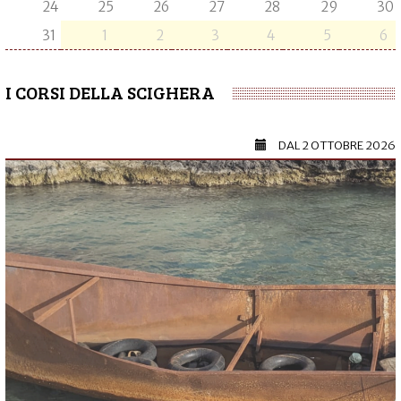
24
25
26
27
28
29
30
31
1
2
3
4
5
6
I CORSI DELLA SCIGHERA
DAL
2 OTTOBRE 2026