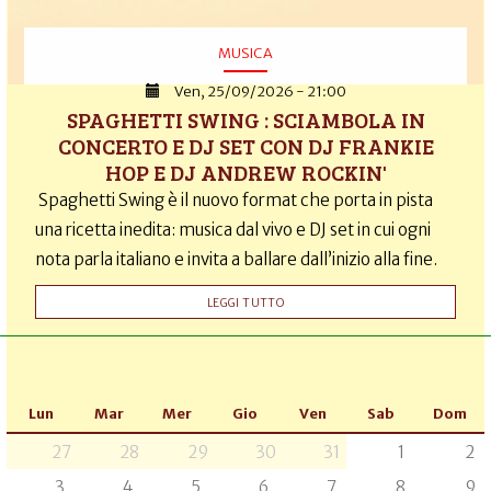
MUSICA
Ven, 25/09/2026 - 21:00
SPAGHETTI SWING : SCIAMBOLA IN
CONCERTO E DJ SET CON DJ FRANKIE
HOP E DJ ANDREW ROCKIN'
Spaghetti Swing è il nuovo format che porta in pista
una ricetta inedita: musica dal vivo e DJ set in cui ogni
nota parla italiano e invita a ballare dall’inizio alla fine.
LEGGI TUTTO
Lun
Mar
Mer
Gio
Ven
Sab
Dom
27
28
29
30
31
1
2
3
4
5
6
7
8
9