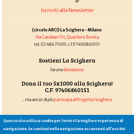
Iscriviti alla Newsletter
(circolo ARCI) La Scighera - Milano
Via Candiani 131, Quartiere Bovisa
tel. 02 48671300 c.f.97406860151
Sostieni La Scighera
fai una
donazione
Dona il tuo 5x1000 alla Scighera!
C.F. 97406860151
... ma ancor di più
partecipa al Progetto Scighera
Questo sito utilizza cookie per fornirti la migliore esperienza di
Associazione La Scighera
copyleft
|
cookies
|
privacy
|
login
navigazione.Se continui nella navigazione acconsenti all'uso dei
Sito creato da
Alekos.net