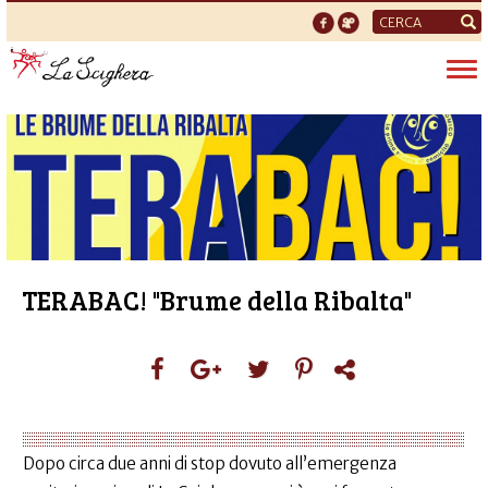
Form
di
Tog
ricerca
nav
TERABAC! "Brume della Ribalta"
Dopo circa due anni di stop dovuto all’emergenza